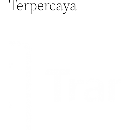
Terpercaya