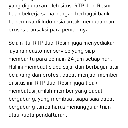
yang digunakan oleh situs. RTP Judi Resmi
telah bekerja sama dengan berbagai bank
terkemuka di Indonesia untuk memudahkan
proses transaksi para pemainnya.
Selain itu, RTP Judi Resmi juga menyediakan
layanan customer service yang siap
membantu para pemain 24 jam setiap hari.
Hal ini membuat siapa saja, dari berbagai latar
belakang dan profesi, dapat menjadi member
di situs ini. RTP Judi Resmi juga tidak
membatasi jumlah member yang dapat
bergabung, yang membuat siapa saja dapat
bergabung tanpa harus menunggu antrian
atau kuota pendaftaran.