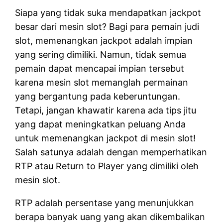
Siapa yang tidak suka mendapatkan jackpot
besar dari mesin slot? Bagi para pemain judi
slot, memenangkan jackpot adalah impian
yang sering dimiliki. Namun, tidak semua
pemain dapat mencapai impian tersebut
karena mesin slot memanglah permainan
yang bergantung pada keberuntungan.
Tetapi, jangan khawatir karena ada tips jitu
yang dapat meningkatkan peluang Anda
untuk memenangkan jackpot di mesin slot!
Salah satunya adalah dengan memperhatikan
RTP atau Return to Player yang dimiliki oleh
mesin slot.
RTP adalah persentase yang menunjukkan
berapa banyak uang yang akan dikembalikan