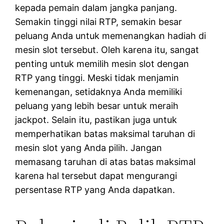
kepada pemain dalam jangka panjang.
Semakin tinggi nilai RTP, semakin besar
peluang Anda untuk memenangkan hadiah di
mesin slot tersebut. Oleh karena itu, sangat
penting untuk memilih mesin slot dengan
RTP yang tinggi. Meski tidak menjamin
kemenangan, setidaknya Anda memiliki
peluang yang lebih besar untuk meraih
jackpot. Selain itu, pastikan juga untuk
memperhatikan batas maksimal taruhan di
mesin slot yang Anda pilih. Jangan
memasang taruhan di atas batas maksimal
karena hal tersebut dapat mengurangi
persentase RTP yang Anda dapatkan.