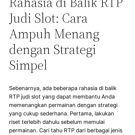
Rahasia di Balik RTP
Judi Slot: Cara
Ampuh Menang
dengan Strategi
Simpel
Sebenarnya, ada beberapa rahasia di balik
RTP judi slot yang dapat membantu Anda
memenangkan permainan dengan strategi
yang cukup sederhana. Pertama, lakukan
riset terlebih dahulu sebelum memulai
permainan. Cari tahu RTP dari berbagai jenis