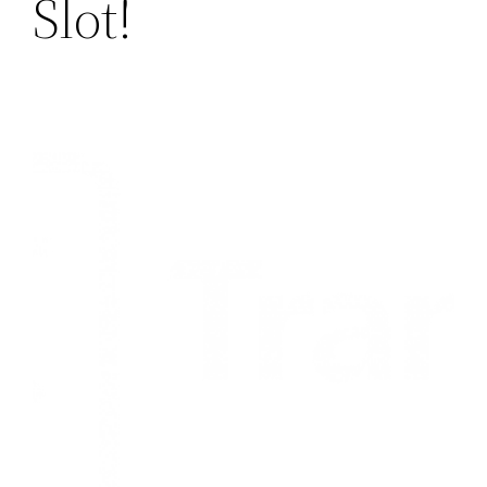
Slot!