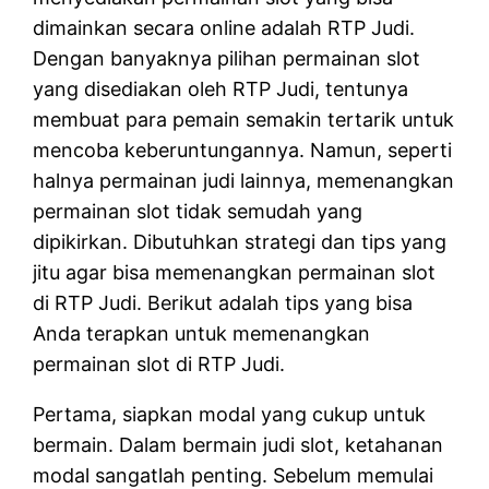
dimainkan secara online adalah RTP Judi.
Dengan banyaknya pilihan permainan slot
yang disediakan oleh RTP Judi, tentunya
membuat para pemain semakin tertarik untuk
mencoba keberuntungannya. Namun, seperti
halnya permainan judi lainnya, memenangkan
permainan slot tidak semudah yang
dipikirkan. Dibutuhkan strategi dan tips yang
jitu agar bisa memenangkan permainan slot
di RTP Judi. Berikut adalah tips yang bisa
Anda terapkan untuk memenangkan
permainan slot di RTP Judi.
Pertama, siapkan modal yang cukup untuk
bermain. Dalam bermain judi slot, ketahanan
modal sangatlah penting. Sebelum memulai