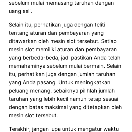
sebelum mulai memasang taruhan dengan
uang asli.
Selain itu, perhatikan juga dengan teliti
tentang aturan dan pembayaran yang
ditawarkan oleh mesin slot tersebut. Setiap
mesin slot memiliki aturan dan pembayaran
yang berbeda-beda, jadi pastikan Anda telah
memahaminya sebelum mulai bermain. Selain
itu, perhatikan juga dengan jumlah taruhan
yang Anda pasang. Untuk meningkatkan
peluang menang, sebaiknya pilihlah jumlah
taruhan yang lebih kecil namun tetap sesuai
dengan batas maksimal yang ditetapkan oleh
mesin slot tersebut.
Terakhir, jangan lupa untuk mengatur waktu