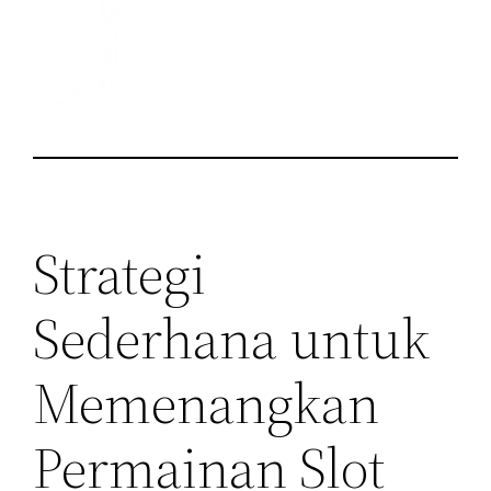
Strategi
Sederhana untuk
Memenangkan
Permainan Slot