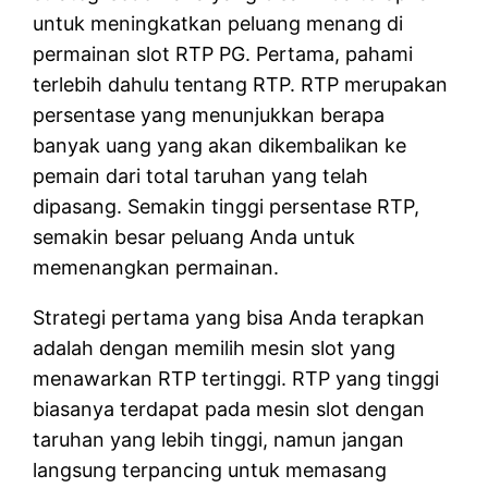
untuk meningkatkan peluang menang di
permainan slot RTP PG. Pertama, pahami
terlebih dahulu tentang RTP. RTP merupakan
persentase yang menunjukkan berapa
banyak uang yang akan dikembalikan ke
pemain dari total taruhan yang telah
dipasang. Semakin tinggi persentase RTP,
semakin besar peluang Anda untuk
memenangkan permainan.
Strategi pertama yang bisa Anda terapkan
adalah dengan memilih mesin slot yang
menawarkan RTP tertinggi. RTP yang tinggi
biasanya terdapat pada mesin slot dengan
taruhan yang lebih tinggi, namun jangan
langsung terpancing untuk memasang