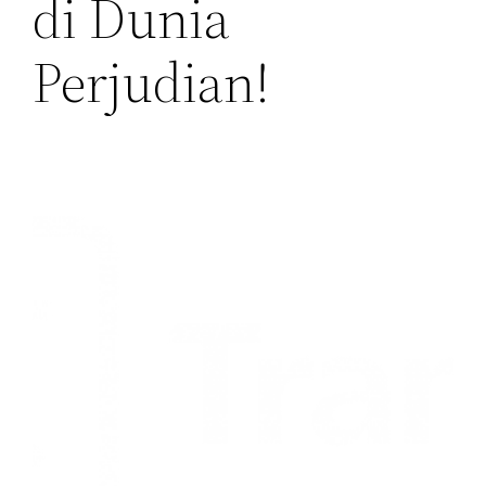
di Dunia
Perjudian!