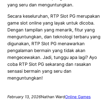
yang seru dan menguntungkan.
Secara keseluruhan, RTP Slot PG merupakan
game slot online yang layak untuk dicoba.
Dengan tampilan yang menarik, fitur yang
menguntungkan, dan teknologi terbaru yang
digunakan, RTP Slot PG menawarkan
pengalaman bermain yang tidak akan
mengecewakan. Jadi, tunggu apa lagi? Ayo
coba RTP Slot PG sekarang dan rasakan
sensasi bermain yang seru dan
menguntungkan!
February 13, 2026
Nathan Ward
Online Games