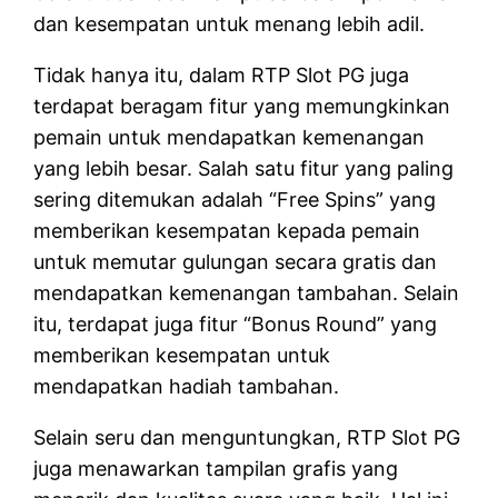
dan kesempatan untuk menang lebih adil.
Tidak hanya itu, dalam RTP Slot PG juga
terdapat beragam fitur yang memungkinkan
pemain untuk mendapatkan kemenangan
yang lebih besar. Salah satu fitur yang paling
sering ditemukan adalah “Free Spins” yang
memberikan kesempatan kepada pemain
untuk memutar gulungan secara gratis dan
mendapatkan kemenangan tambahan. Selain
itu, terdapat juga fitur “Bonus Round” yang
memberikan kesempatan untuk
mendapatkan hadiah tambahan.
Selain seru dan menguntungkan, RTP Slot PG
juga menawarkan tampilan grafis yang