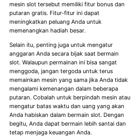
mesin slot tersebut memiliki fitur bonus dan
putaran gratis. Fitur-fitur ini dapat
meningkatkan peluang Anda untuk
memenangkan hadiah besar.
Selain itu, penting juga untuk mengatur
anggaran Anda secara bijak saat bermain
slot. Walaupun permainan ini bisa sangat
menggoda, jangan tergoda untuk terus
memainkan mesin yang sama jika Anda tidak
mengalami kemenangan dalam beberapa
putaran. Cobalah untuk berpindah mesin atau
mengatur batas waktu dan uang yang akan
Anda habiskan dalam bermain slot. Dengan
begitu, Anda dapat bermain lebih santai dan
tetap menjaga keuangan Anda.