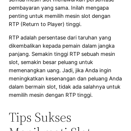
pembayaran yang sama. Inilah mengapa
penting untuk memilih mesin slot dengan
RTP (Return to Player) tinggi.
RTP adalah persentase dari taruhan yang
dikembalikan kepada pemain dalam jangka
panjang. Semakin tinggi RTP sebuah mesin
slot, semakin besar peluang untuk
memenangkan uang. Jadi, jika Anda ingin
meningkatkan kesenangan dan peluang Anda
dalam bermain slot, tidak ada salahnya untuk
memilih mesin dengan RTP tinggi.
Tips Sukses