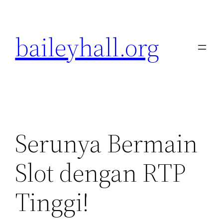
Skip
to
baileyhall.org
content
Serunya Bermain
Slot dengan RTP
Tinggi!